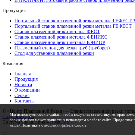
В НАЛИЧИИ! Готовый к работе станок плазменной резки
Продукция
Портальный станок плазменной резки металла ГЕФЕСТ 
Портальный станок плазменной резки металла ГЕФЕСТ
Станок плазменной резки металла ФЕСТ
Станок плазменной резки металла ФЕНИКС
Станок плазменной резки металла ЮНИОР
Плазменный станок для резки труб (труборез)
Стол для установки плазменной резки
Компания
Главная
Продукция
Новости
О компании
Сервис
Контакты
© «Центр Плазменной Резки» – Станки плазменной резки метал
Мы используем cookie-файлы, чтобы получить статистику, которая помо
Создание сайта
cookie-файлов может привести к неполадкам в работе сайта. Продолжая п
Система управления –
HostCMS
нашей
Политике в отношении файлов Cookie
.
---