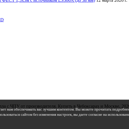
 ФЕСТ 1,5х3м с источником LS300A (до 38 мм)
12 марта 2026 г.
3D
ла с ЧПУ от производителя. Купить в Чебоксарах и Москве, 202
гает нам обеспечивать вас лучшим контентом. Вы можете прочитать подробнее
ользоваться сайтом без изменения настроек, вы даете согласие на использова