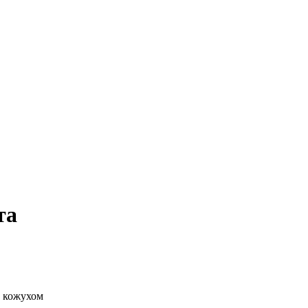
та
ю кожухом