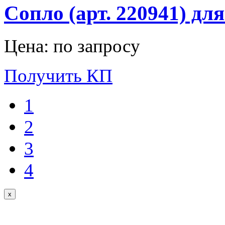
Сопло (арт. 220941) дл
Цена: по запросу
Получить КП
1
2
3
4
x