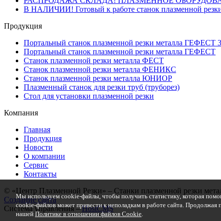
РАСПРОДАЖА СКЛАДА! ПЛАЗМЕННОЕ ОБОРУДОВ
В НАЛИЧИИ! Готовый к работе станок плазменной резки
Продукция
Портальный станок плазменной резки металла ГЕФЕСТ 
Портальный станок плазменной резки металла ГЕФЕСТ
Станок плазменной резки металла ФЕСТ
Станок плазменной резки металла ФЕНИКС
Станок плазменной резки металла ЮНИОР
Плазменный станок для резки труб (труборез)
Стол для установки плазменной резки
Компания
Главная
Продукция
Новости
О компании
Сервис
Контакты
© «Центр Плазменной Резки» – Станки плазменной резки метал
Мы используем cookie-файлы, чтобы получить статистику, которая помо
Создание сайта
cookie-файлов может привести к неполадкам в работе сайта. Продолжая п
Система управления –
HostCMS
нашей
Политике в отношении файлов Cookie
.