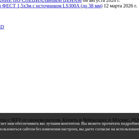
АНИЕ ПО СПЕЦИАЛЬНЫМ ЦЕНАМ
04 августа 2026 г.
 ФЕСТ 1,5х3м с источником LS300A (до 38 мм)
12 марта 2026 г.
3D
ла с ЧПУ от производителя. Купить в Чебоксарах и Москве, 202
гает нам обеспечивать вас лучшим контентом. Вы можете прочитать подробнее
ользоваться сайтом без изменения настроек, вы даете согласие на использова