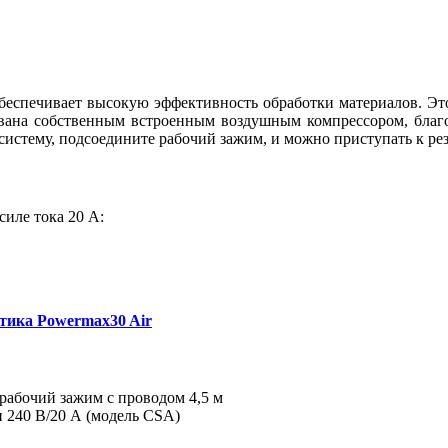
беспечивает высокую эффективность обработки материалов. Это
ована собственным встроенным воздушным компрессором, благ
систему, подсоедините рабочий зажим, и можно приступать к рез
иле тока 20 A:
тика Powermax30 Air
 рабочий зажим с проводом 4,5 м
и 240 В/20 А
(
модель CSA)