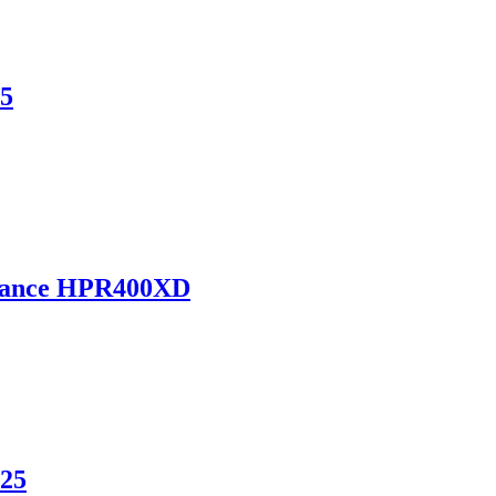
5
mance HPR400XD
25