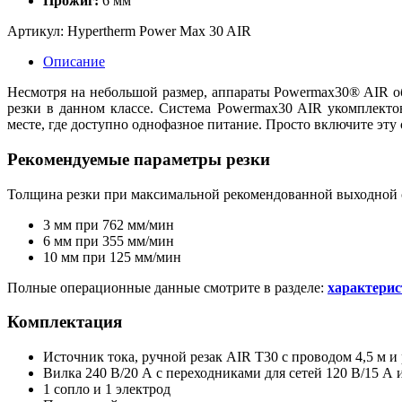
Прожиг:
6 мм
Артикул:
Hypertherm Power Max 30 AIR
Описание
Несмотря на небольшой размер, аппараты Powermax30® AIR о
резки в данном классе. Система Powermax30 AIR укомплект
месте, где доступно однофазное питание. Просто включите эту 
Рекомендуемые параметры резки
Толщина резки при максимальной рекомендованной выходной с
3 мм при 762 мм/мин
6 мм при 355 мм/мин
10 мм при 125 мм/мин
Полные операционные данные смотрите в разделе:
характерис
Комплектация
Источник тока, ручной резак AIR T30 с проводом 4,5 м и
Вилка 240 В/20 А с переходниками для сетей 120 В/15 А 
1 сопло и 1 электрод